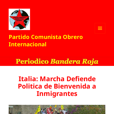
Partido Comunista Obrero
MENÚ
Y
Internacional
WIDGETS
Italia: Marcha Defiende
Politica de Bienvenida a
Inmigrantes