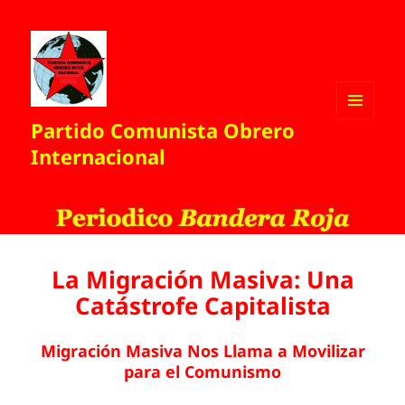
Partido Comunista Obrero
MENÚ
Y
Internacional
WIDGETS
La Migración Masiva: Una
Catástrofe Capitalista
Migración Masiva Nos Llama a Movilizar
para el Comunismo