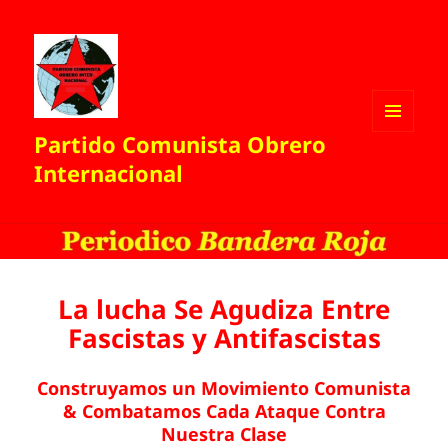
Partido Comunista Obrero
MENÚ
Y
Internacional
WIDGETS
La lucha Se Agudiza Entre
Fascistas y Antifascistas
Construyamos un Movimiento Comunista
& Combatamos Cada Ataque Contra
Nuestra Clase