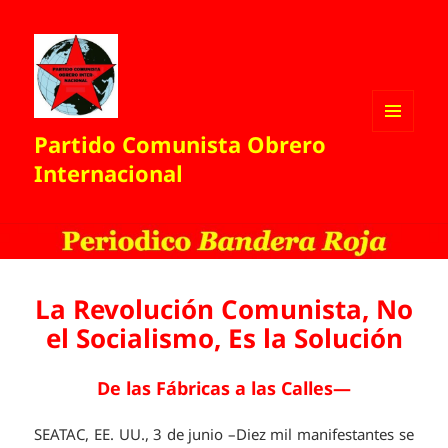
Partido Comunista Obrero
MENÚ
Y
Internacional
WIDGETS
La Revolución Comunista, No
el Socialismo, Es la Solución
De las Fábricas a las Calles—
SEATAC, EE. UU., 3 de junio –Diez mil manifestantes se