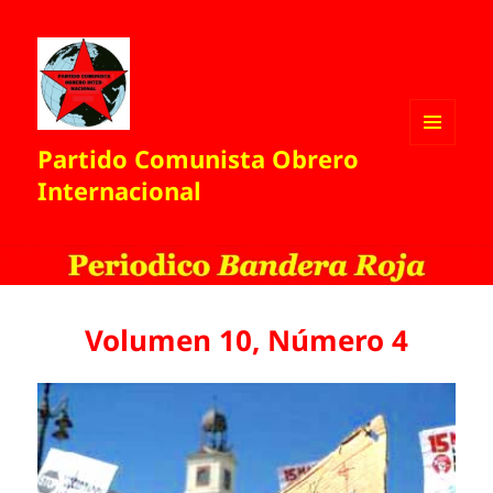
Partido Comunista Obrero
MENÚ
Y
Internacional
WIDGETS
Volumen 10, Número 4