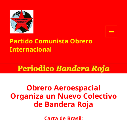
Partido Comunista Obrero
MENÚ
Y
Internacional
WIDGETS
Obrero Aeroespacial
Organiza un Nuevo Colectivo
de Bandera Roja
Carta de Brasil: