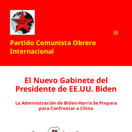
Partido Comunista Obrero
MENÚ
Y
Internacional
WIDGETS
El Nuevo Gabinete del
Presidente de EE.UU. Biden
La Administración de Biden-Harris Se Prepara
para Confrontar a China