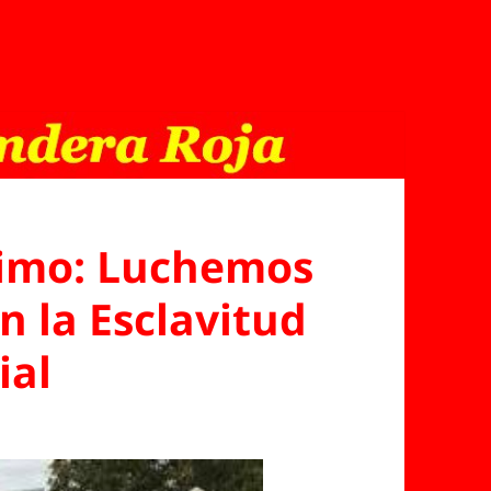
nimo: Luchemos
n la Esclavitud
ial