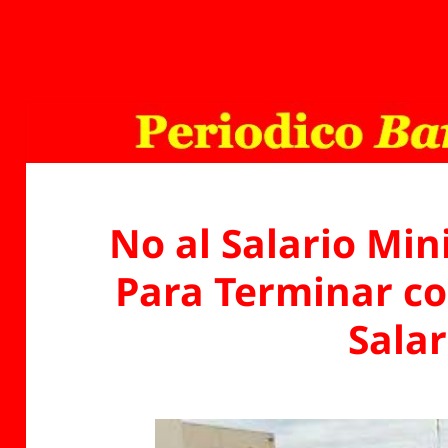
No al Salario Mi
Para Terminar co
Salar