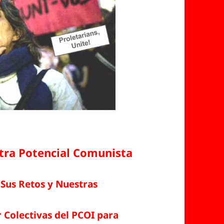
tra Potencial Comunista
, Sus Retos y Nuestras
 Colectivas del PCOI para