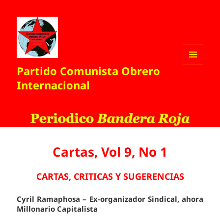
Partido Comunista Obrero
MENÚ
Y
Internacional
WIDGETS
Cartas, Vol 9, No 1
CARTAS, CRITICAS Y SUGERENCIAS
Cyril Ramaphosa – Ex-organizador Sindical, ahora
Millonario Capitalista