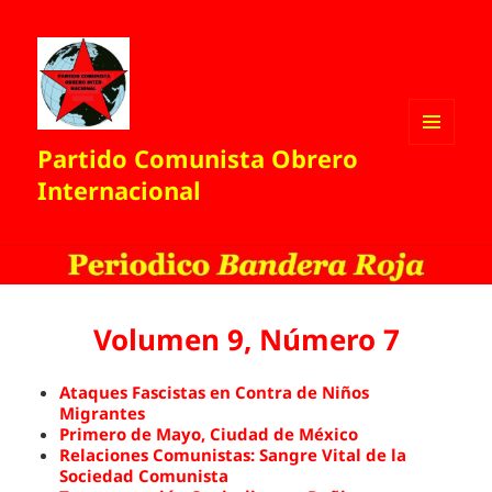
Partido Comunista Obrero
MENÚ
Y
Internacional
WIDGETS
Volumen 9, Número 7
Ataques Fascistas en Contra de Niños
Migrantes
Primero de Mayo, Ciudad de México
Relaciones Comunistas: Sangre Vital de la
Sociedad Comunista