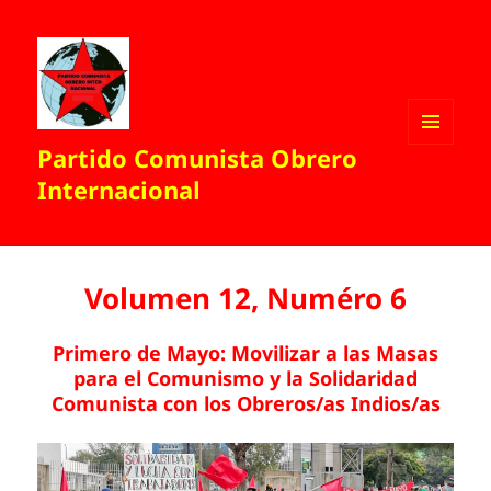
Partido Comunista Obrero
MENÚ
Y
Internacional
WIDGETS
Volumen 12, Numéro 6
Primero de Mayo: Movilizar a las Masas
para el Comunismo y la Solidaridad
Comunista con los Obreros/as Indios/as