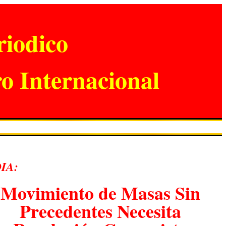
iodico
o Internacional
IA:
Movimiento de Masas Sin
Precedentes Necesita