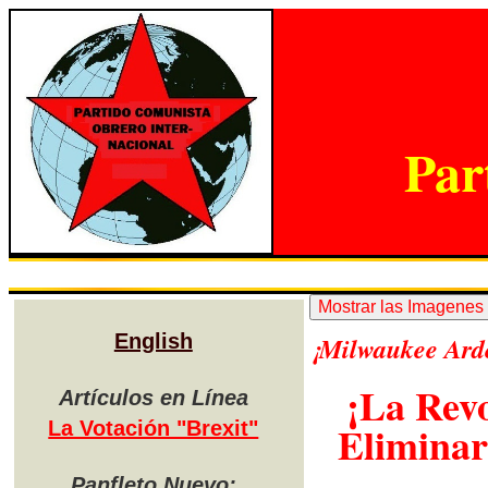
Par
English
¡Milwaukee Ard
¡La Rev
Artículos en Línea
La Votación "Brexit"
Eliminar
Panfleto Nuevo: