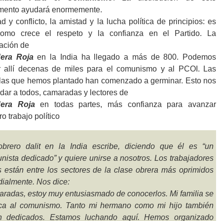
mento ayudará enormemente.
d y conflicto, la amistad y la lucha política de principios: es
como crece el respeto y la confianza en el Partido. La
lación de
era Roja
en la India ha llegado a más de 800. Podemos
 allí decenas de miles para el comunismo y al PCOI. Las
las que hemos plantado han comenzado a germinar. Esto nos
dar a todos, camaradas y lectores de
era Roja
en todas partes, más confianza para avanzar
ro trabajo político
brero dalit en la India escribe, diciendo que él es “un
nista dedicado” y quiere unirse a nosotros. Los trabajadores
ts están entre los sectores de la clase obrera más oprimidos
ialmente. Nos dice:
radas, estoy muy entusiasmado de conocerlos. Mi familia se
ca al comunismo. Tanto mi hermano como mi hijo también
n dedicados. Estamos luchando aquí. Hemos organizado