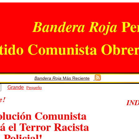
Per
Bandera Roja
tido Comunista Obrer
Bandera Roja
Más Reciente
Grande
Pequeño
e!
IND
olución Comunista
á el Terror Racista
Policial!