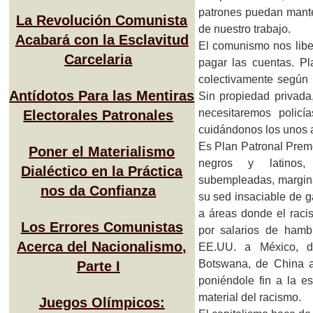
patrones puedan mant
La Revolución Comunista
de nuestro trabajo.
Acabará con la Esclavitud
El comunismo nos libe
Carcelaria
pagar las cuentas. P
colectivamente según 
Antídotos Para las Mentiras
Sin propiedad privada
necesitaremos policí
Electorales Patronales
cuidándonos los unos a
Es Plan Patronal Prem
Poner el Materialismo
negros y latinos,
Dialéctico en la Práctica
subempleadas, margin
nos da Confianza
su sed insaciable de 
a áreas donde el racis
Los Errores Comunistas
por salarios de hamb
Acerca del Nacionalismo,
EE.UU. a México, d
Botswana, de China a
Parte I
poniéndole fin a la es
material del racismo.
Juegos Olímpicos: