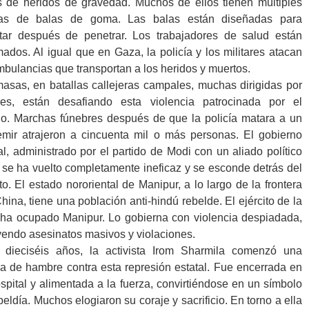
s de heridos de gravedad. Muchos de ellos tienen múltiples
das de balas de goma. Las balas están diseñadas para
tar después de penetrar. Los trabajadores de salud están
ados. Al igual que en Gaza, la policía y los militares atacan
mbulancias que transportan a los heridos y muertos.
asas, en batallas callejeras campales, muchas dirigidas por
res, están desafiando esta violencia patrocinada por el
o. Marchas fúnebres después de que la policía matara a un
mir atrajeron a cincuenta mil o más personas. El gobierno
al, administrado por el partido de Modi con un aliado político
, se ha vuelto completamente ineficaz y se esconde detrás del
ito. El estado nororiental de Manipur, a lo largo de la frontera
hina, tiene una población anti-hindú rebelde. El ejército de la
 ha ocupado Manipur. Lo gobierna con violencia despiadada,
yendo asesinatos masivos y violaciones.
 dieciséis años, la activista Irom Sharmila comenzó una
a de hambre contra esta represión estatal. Fue encerrada en
spital y alimentada a la fuerza, convirtiéndose en un símbolo
beldía. Muchos elogiaron su coraje y sacrificio. En torno a ella