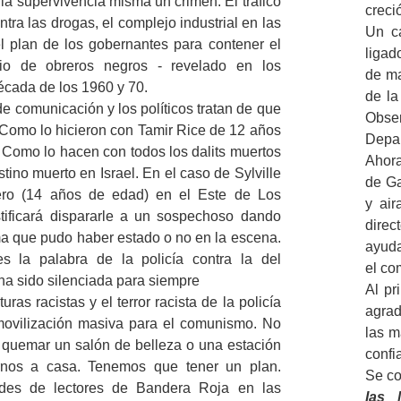
la supervivencia misma un crimen. El tráfico
creci
ntra las drogas, el complejo industrial en las
Un c
l plan de los gobernantes para contener el
ligad
ario de obreros negros - revelado en los
de ma
écada de los 1960 y 70.
de la
de comunicación y los políticos tratan de que
Obse
 Como lo hicieron con Tamir Rice de 12 años
Depar
Como lo hacen con todos los dalits muertos
Ahora
stino muerto en Israel. En el caso de Sylville
de Ga
o (14 años de edad) en el Este de Los
y air
stificará dispararle a un sospechoso dando
direc
a que pudo haber estado o no en la escena.
ayuda
 la palabra de la policía contra la del
el co
a sido silenciada para siempre
Al pr
turas racistas y el terror racista de la policía
agrad
movilización masiva para el comunismo. No
las m
quemar un salón de belleza o una estación
confi
irnos a casa. Tenemos que tener un plan.
Se co
edes de lectores de Bandera Roja en las
las 