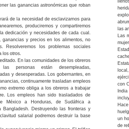
lleno
ener las ganancias astronómicas que roban
heri
explo
rará de la necesidad de esclavizarnos para
abrum
lanearemos, produciremos y compartiremos
las a
la dedicación y necesidades de cada cual.
Las m
, ganancias y precios en los alimentos, no
muje
as. Resolveremos los problemas sociales
Estad
 los otros.
cache
editado. En las comunidades de los obreros
Estat
 las personas están desempleadas,
local
adas y desesperadas. Los gobernantes, en
ejérc
ganancias, continuamente trasladan empleos
con C
mo extremo obliga a los obreros a trabajar
India
re. Los empleos han sido trasladados de
inclu
e México a Honduras, de Sudáfrica a
Hace
 Bangladesh. Destruyendo las fronteras y
huelg
clavitud salarial podremos destruir la base
un ho
de re