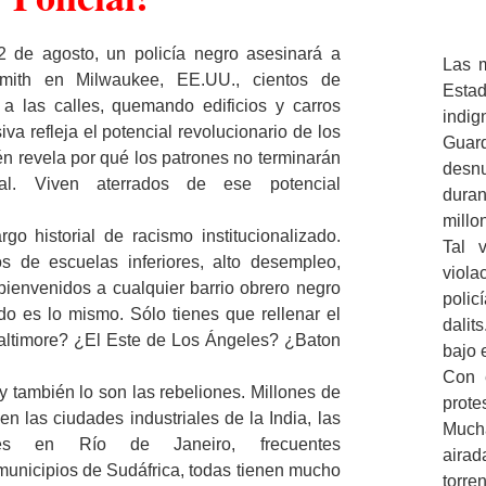
 de agosto, un policía negro asesinará a
Las m
Smith en Milwaukee, EE.UU., cientos de
Estad
a las calles, quemando edificios y carros
indig
iva refleja el potencial revolucionario de los
Guar
n revela por qué los patrones no terminarán
desn
ial. Viven aterrados de ese potencial
duran
millo
go historial de racismo institucionalizado.
Tal 
s de escuelas inferiores, alto desempleo,
viola
 - bienvenidos a cualquier barrio obrero negro
polic
o es lo mismo. Sólo tienes que rellenar el
dalit
altimore? ¿El Este de Los Ángeles? ¿Baton
bajo 
Con e
y también lo son las rebeliones. Millones de
prot
en las ciudades industriales de la India, las
Much
ntes en Río de Janeiro, frecuentes
airad
municipios de Sudáfrica, todas tienen mucho
torren