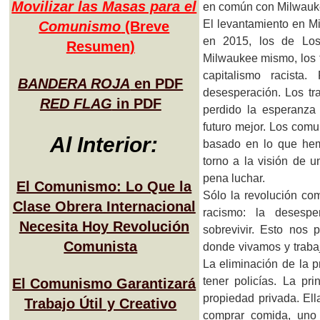
Movilizar las Masas para el
en común con Milwauk
El levantamiento en Mi
Comunismo
(Breve
en 2015, los de Los
Resumen)
Milwaukee mismo, los tr
capitalismo racista
BANDERA ROJA
en PDF
desesperación. Los tra
RED FLAG
in PDF
perdido la esperanza
futuro mejor. Los comu
Al Interior:
basado en lo que hem
torno a la visión de u
pena luchar.
El Comunismo: Lo Que la
Sólo la revolución com
Clase Obrera Internacional
racismo: la desesp
Necesita Hoy Revolución
sobrevivir. Esto nos 
Comunista
donde vivamos y trabaj
La eliminación de la p
tener policías. La pri
El Comunismo Garantizará
propiedad privada. Ell
Trabajo Útil y Creativo
comprar comida, uno