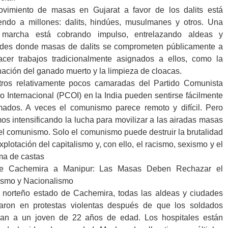
vimiento de masas en Gujarat a favor de los dalits está
endo a millones: dalits, hindúes, musulmanes y otros. Una
 marcha está cobrando impulso, entrelazando aldeas y
des donde masas de dalits se comprometen públicamente a
cer trabajos tradicionalmente asignados a ellos, como la
nación del ganado muerto y la limpieza de cloacas.
ros relativamente pocos camaradas del Partido Comunista
o Internacional (PCOI) en la India pueden sentirse fácilmente
ados. A veces el comunismo parece remoto y difícil. Pero
os intensificando la lucha para movilizar a las airadas masas
el comunismo. Solo el comunismo puede destruir la brutalidad
explotación del capitalismo y, con ello, el racismo, sexismo y el
ma de castas
e Cachemira a Manipur: Las Masas Deben Rechazar el
ismo y Nacionalismo
 norteño estado de Cachemira, todas las aldeas y ciudades
laron en protestas violentas después de que los soldados
ran a un joven de 22 años de edad. Los hospitales están