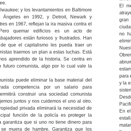
ee.
El mo
lwaukee; y los levantamientos en Baltimore
atray
 Ángeles en 1992, y Detroit, Newark y
gran
es en 1967, reflejan la ira masiva contra el
ciuda
. Pero quemar edificios es un acto de
no ha
bajadores están furiosos y frustrados. Han
elimi
 de que el capitalismo les pueda traer un
Nuest
nistas traemos un plan a estas luchas. Está
Obrer
os aprendido de la historia. Se centra en
abrum
n futuro comunista, algo por lo cual vale la
estam
para 
unista puede eliminar la base material del
y la 
erada competencia por un salario para
siste
permitirá construir una sociedad comunista
Desd
emos juntos y nos cuidemos el uno al otro.
Pacif
ropiedad privada eliminará la necesidad de
En el
ncipal función de la policía es proteger la
estal
a garantiza que si uno no tiene dinero para
mata
 se muera de hambre. Garantiza que los