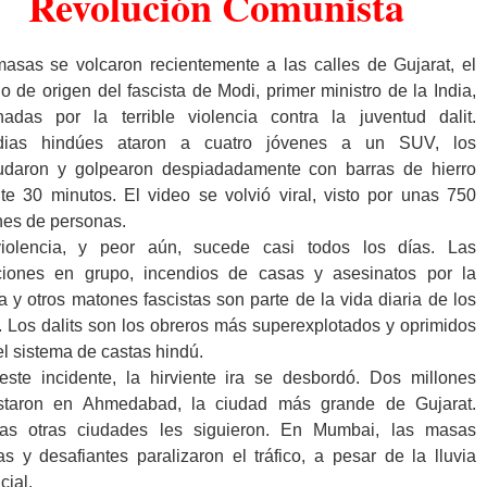
Revolución Comunista
asas se volcaron recientemente a las calles de Gujarat, el
o de origen del fascista de Modi, primer ministro de la India,
nadas por la terrible violencia contra la juventud dalit.
dias hindúes ataron a cuatro jóvenes a un SUV, los
udaron y golpearon despiadadamente con barras de hierro
te 30 minutos. El video se volvió viral, visto por unas 750
nes de personas.
violencia, y peor aún, sucede casi todos los días. Las
ciones en grupo, incendios de casas y asesinatos por la
ía y otros matones fascistas son parte de la vida diaria de los
s. Los dalits son los obreros más superexplotados y oprimidos
el sistema de castas hindú.
ste incidente, la hirviente ira se desbordó. Dos millones
estaron en Ahmedabad, la ciudad más grande de Gujarat.
as otras ciudades les siguieron. En Mumbai, las masas
as y desafiantes paralizaron el tráfico, a pesar de la lluvia
cial.