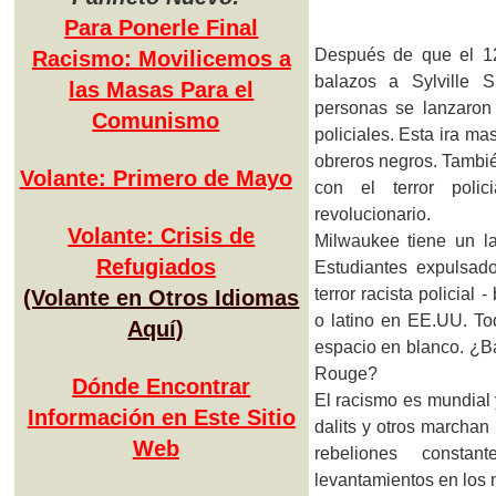
Para Ponerle Final
Después de que el 12
Racismo: Movilicemos a
balazos a Sylville 
las Masas Para el
personas se lanzaron 
Comunismo
policiales. Esta ira mas
obreros negros. Tambié
Volante: Primero de Mayo
con el terror polic
revolucionario.
Volante: Crisis de
Milwaukee tiene un lar
Refugiados
Estudiantes expulsado
terror racista policial
(Volante en Otros Idiomas
o latino en EE.UU. Tod
Aquí)
espacio en blanco. ¿B
Rouge?
Dónde Encontrar
El racismo es mundial 
Información en Este Sitio
dalits y otros marchan 
Web
rebeliones consta
levantamientos en los 