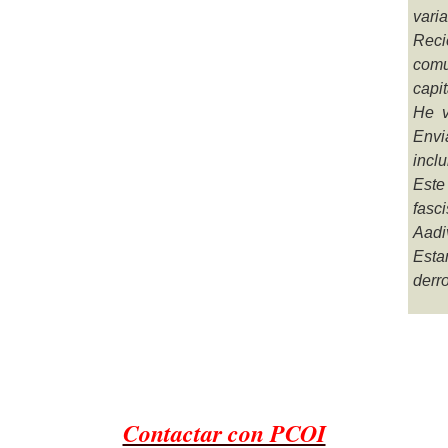
varia
Reci
comu
capit
He v
Envi
inclu
Este
fasc
Aadiv
Esta
derr
Contactar con PCOI