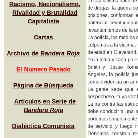
El capitalismo hace de 
Racismo, Nacionalismo,
de drogas, la guerra co
Rivalidad y Brutalidad
prisiones, conforman e
Capitalista
potencial revolucion
levantamientos de la d
Cartas
La policía, los medios 
culpemos a la víctima.
de edad en Cleveland. 
Archivo de
Bandera Roja
en la India y cada pale
Smith y Jesse Romer
El Numero Pasado
Ángeles, la policía ju
como evidencia un arm
Página de Búsqueda
La gente sabe que es
sospechoso, cuya voz h
Artículos en Serie de
La ira contra las estruc
Bandera Roja
debe conducir a una 
podemos simplemente 
Dialéctica Comunista
de servicio y luego 
Debemos construir r