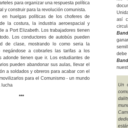
arteles para organizar una respuesta política
docu
al y construir para la revolución comunista.
Unida
e en huelgas políticas de los choferes de
así 
e la costura, la industria aeroespacial y
circu
le a Port Elizabeth. Los trabajadores tienen
Band
r todo. Los conductores de autobús pueden
ganar
idad de clase, mostrando lo como seria la
semil
 negándose a cobrarles las tarifas a los
debe 
s adonde tienen que ir. Los estudiantes de
Band
arios pueden abandonar sus aulas, llevar el
nuest
ón a soldados y obreros para acabar con el
 y movilizarlos para el Comunismo - un mundo
Un o
a lucha
comu
***
dali
mund
Cama
dedi
está