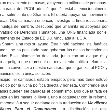
ó un movimiento de masas, atrayendo a millones de personas.
amarada del PCOI admitió que él estaba emocionalmente
o al sufrimiento de Sharmila. El quería apoyar su movimiento
sas. Otro camarada entonces investigó la línea reaccionaria
 huelga de hambre. Descubrió que Sharmila es apoyada por
rvatorio de Derechos Humanos, una ONG financiada por el
tamento de Estado de EE.UU. vinculada a la CIA.
 Sharmila ha roto su ayuno. Ésta hindú nacionalista, fanática
ndhi, se ha postulado para gobernar las masas hambrientas
adas. Esta información detallada, junto con un ataque muy
to al peligro que representa el movimiento político reformista,
ron a convencer a nuestro camarada que organizar al PCOI y
munismo es la única solución.
incipio el camarada estaba enojado, pero más tarde estuvo
ecido por la lucha política directa y honesta. Comprende que
asas pueden ser ganadas al comunismo. Dijo que la falta de
anza en las masas lo lleva a uno a coquetear con la reforma.
mprometió a seguir adelante con la traducción de
Movilizar a
Masas Para el Comunismo
. La distribución de este